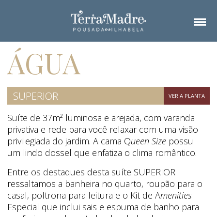
ÁGUA
SUPERIOR
VER A PLANTA
Suíte de 37m² luminosa e arejada, com varanda
privativa e rede para você relaxar com uma visão
privilegiada do jardim.
A cama Q
ueen Size
possui
um lindo dossel que enfatiza o clima romântico.
Entre os destaques desta suíte SUPERIOR
ressaltamos a
banheira no quarto,
roupão para o
casal, poltrona para leitura e o
Kit de A
menities
Especial
que inclui sais e espuma de banho para